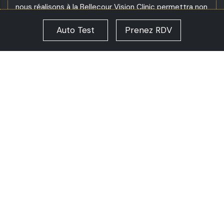
nous réalisons à la
Bellecour Vision Clinic
permettra non
seulement de savoir s’il existe une presbytie mais par
Auto Test
Prenez RDV
ailleurs de faire un
bilan complet
de vos
yeux
pour
détecter toute autre
pathologie
et pour choisir la
solution la plus adaptée pour
corriger votre défaut
visuel
.
Notre FAQ
Consultez la page